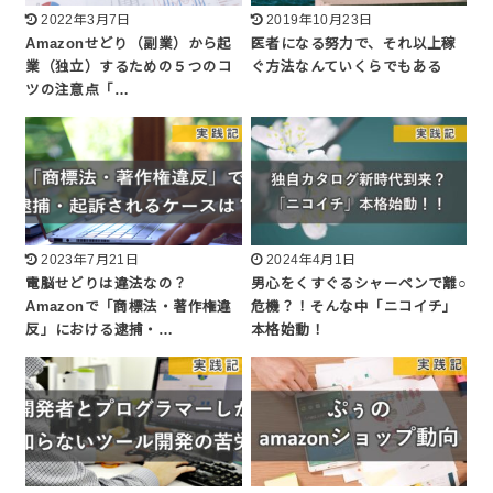
2022年3月7日
2019年10月23日
Amazonせどり（副業）から起
医者になる努力で、それ以上稼
業（独立）するための５つのコ
ぐ方法なんていくらでもある
ツの注意点「…
2023年7月21日
2024年4月1日
電脳せどりは違法なの？
男心をくすぐるシャーペンで離○
Amazonで「商標法・著作権違
危機？！そんな中「ニコイチ」
反」における逮捕・…
本格始動！