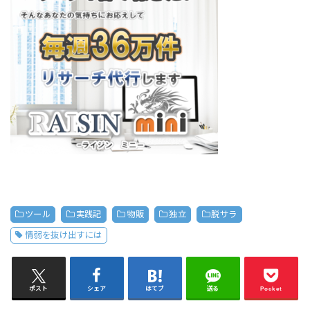
ツール
実践記
物販
独立
脱サラ
情弱を抜け出すには
ポスト
シェア
はてブ
送る
Pocket