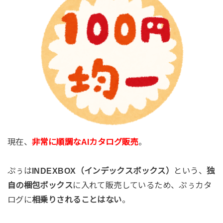
現在、
非常に順調なAIカタログ販売
。
ぷぅは
INDEXBOX（インデックスボックス）
という、
独
自の梱包ボックス
に入れて販売しているため、ぷぅカタ
ログに
相乗りされることはない
。