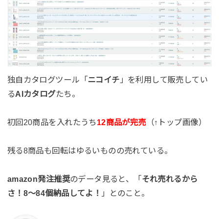
独自カタログツール「
ニコイチ
」を利用して販売してい
る
AIカタログ
たち。
初回20商品を入れたうち
12商品が完売
（↑トップ画像）
残る8商品も回転はゆるいものの売れている。
amazon発注推奨
のデータ見ると、「
それ売れるから
さ！8～84個納品してよ！
」とのこと。