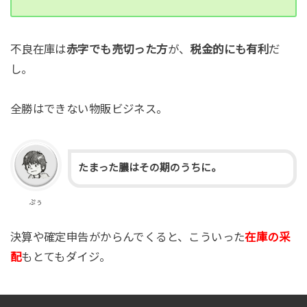
不良在庫は
赤字でも売切った方
が、
税金的にも有利
だ
し。
全勝はできない物販ビジネス。
たまった膿はその期のうち
に。
ぷぅ
決算や確定申告がからんでくると、こういった
在庫の采
配
もとてもダイジ。