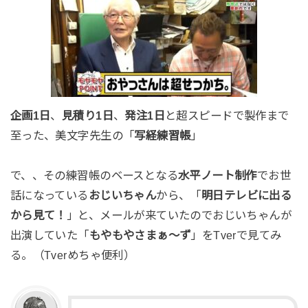
企画1日
、
見積り1日
、
発注1日
と超スピードで製作まで
至った、美文字先生の「
写経練習帳
」
で、、その練習帳のベースとなる
水平ノート制作
でお世
話になっている
おじいちゃん
から、「
明日テレビに出る
から見て！
」と、メールが来ていたのでおじいちゃんが
出演していた「
もやもやさまぁ～ず
」をTverで見てみ
る。（Tverめちゃ便利）