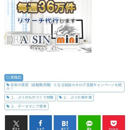
実践記
将来の資産（自動販売機）となる独自カタログ支援キャンペーンを紹
介！
１．ぷぅのものづくり物販
２．ぷぅの事件簿
３．データマニア思考
ポスト
シェア
はてブ
送る
Pocket