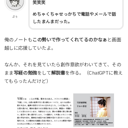
笑笑笑
めちゃくちゃせっかちで電話やメールで話
ぷぅ
したまんまだった。
俺のノートも
この勢いで作ってくれてるのかなぁ
と画面
越しに応援していたよ。
なんか、それを見ていたら創作意欲がわいてきて、その
まま
写経の勉強
をして
解説書
を作る。（ChatGPTに教え
てもらったんだけど）