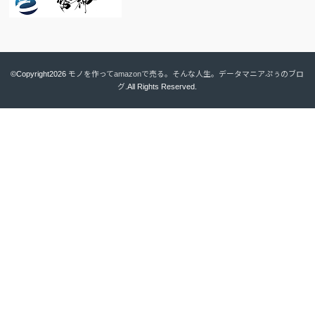
©Copyright2026
モノを作ってamazonで売る。そんな人生。データマニアぷぅのブロ
グ
.All Rights Reserved.