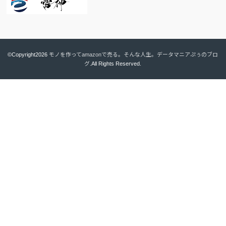
©Copyright2026
モノを作ってamazonで売る。そんな人生。データマニアぷぅのブロ
グ
.All Rights Reserved.