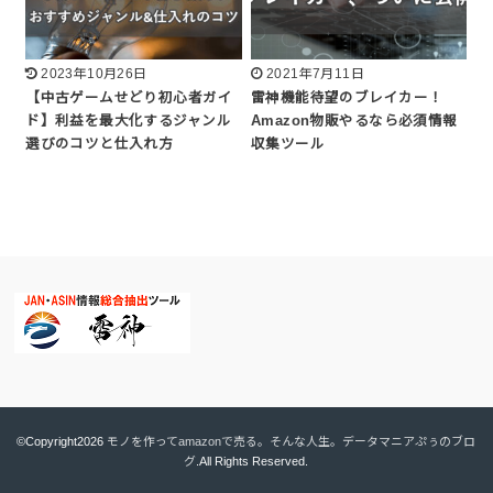
2023年10月26日
2021年7月11日
【中古ゲームせどり初心者ガイ
雷神機能待望のブレイカー！
ド】利益を最大化するジャンル
Amazon物販やるなら必須情報
選びのコツと仕入れ方
収集ツール
©Copyright2026
モノを作ってamazonで売る。そんな人生。データマニアぷぅのブロ
グ
.All Rights Reserved.