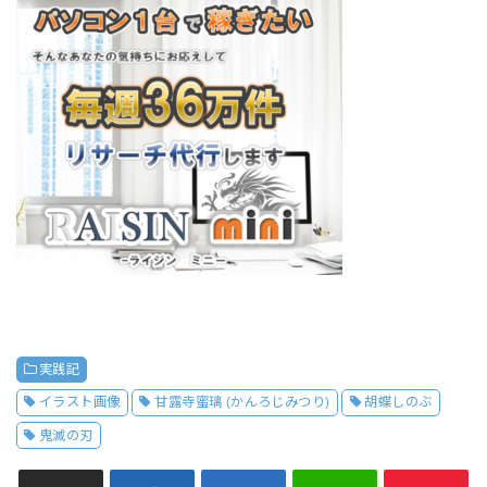
実践記
イラスト画像
甘露寺蜜璃 (かんろじみつり)
胡蝶しのぶ
鬼滅の刃