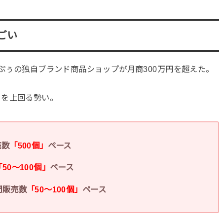
ごい
、ぷぅの独自ブランド商品ショップが月商300万円を超えた。
」を上回る勢い。
売数
「500個」
ペース
「50～100個」
ペース
間販売数
「50～100個」
ペース