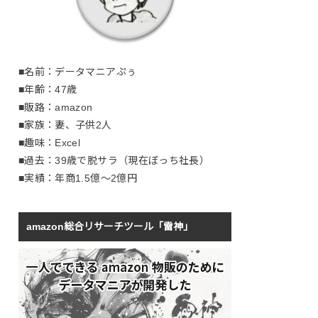
■名前：データマニアぷぅ
■年齢：47歳
■販路：amazon
■家族：妻、子供2人
■趣味：Excel
■過去：39歳で脱サラ（現在ぼっち社長）
■実績：年商1.5億～2億円
amazon総合リサーチツール「雷神」